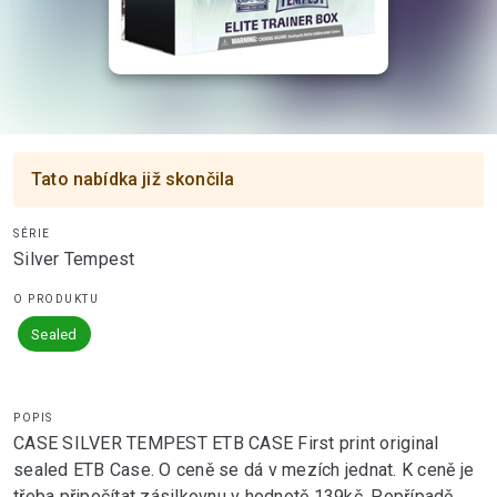
Tato nabídka již skončila
SÉRIE
Silver Tempest
O PRODUKTU
Sealed
POPIS
CASE SILVER TEMPEST ETB CASE First print original
sealed ETB Case. O ceně se dá v mezích jednat. K ceně je
třeba připočítat zásilkovnu v hodnotě 139kč. Popřípadě