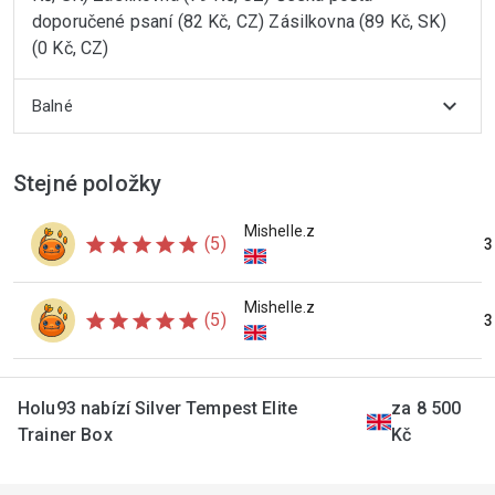
doporučené psaní (82 Kč, CZ) Zásilkovna (89 Kč, SK)
(0 Kč, CZ)
expand_more
Balné
Stejné položky
Mishelle.z
star
star
star
star
star
(5)
3
Mishelle.z
star
star
star
star
star
(5)
3
Holu93 nabízí Silver Tempest Elite
za 8 500
Trainer Box
Kč