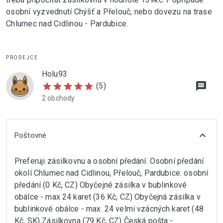
osobní vyzvednutí Chýšť a Přelouč, nebo dovezu na trase
Chlumec nad Cidlinou - Pardubice.
PRODEJCE
Holu93
message
star
star
star
star
star
(5)
2 obchody
expand_more
Poštovné
Preferuji zásilkovnu a osobní předání. Osobní předání
okolí Chlumec nad Cidlinou, Přelouč, Pardubice. osobní
předání (0 Kč, CZ) Obyčejné zásilka v bublinkové
obálce - max 24 karet (36 Kč, CZ) Obyčejná zásilka v
bublinkové obálce - max. 24 velmi vzácných karet (48
Kč, SK) Zásilkovna (79 Kč, CZ) Česká pošta -