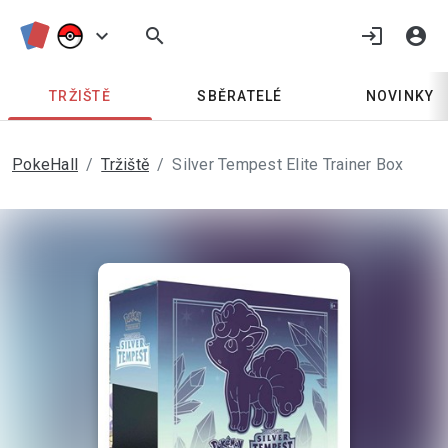
keyboard_arrow_down
search
login
account_circle
TRŽIŠTĚ
SBĚRATELÉ
NOVINKY
PokeHall
Tržiště
Silver Tempest Elite Trainer Box