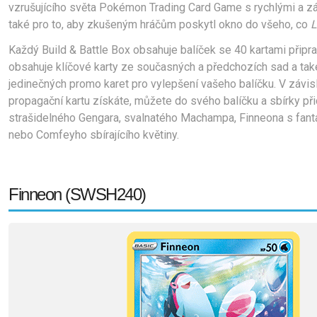
vzrušujícího světa Pokémon Trading Card Game s rychlými a zá
také pro to, aby zkušeným hráčům poskytl okno do všeho, co 
L
Každý Build & Battle Box obsahuje balíček se 40 kartami připra
obsahuje klíčové karty ze současných a předchozích sad a také
jedinečných promo karet pro vylepšení vašeho balíčku. 
V závisl
propagační kartu získáte, můžete do svého balíčku a sbírky při
strašidelného Gengara, svalnatého Machampa, Finneona s fant
nebo Comfeyho sbírajícího květiny.
Finneon (SWSH240)