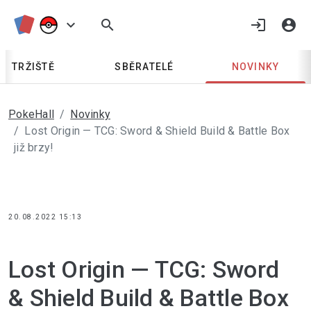
keyboard_arrow_down
search
login
account_circle
TRŽIŠTĚ
SBĚRATELÉ
NOVINKY
PokeHall
Novinky
Lost Origin — TCG: Sword & Shield Build & Battle Box
již brzy!
20.08.2022 15:13
Lost Origin — TCG: Sword 
& Shield Build & Battle Box 