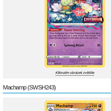
Kliknutím obrázek zvětšíte
Machamp (SWSH243)