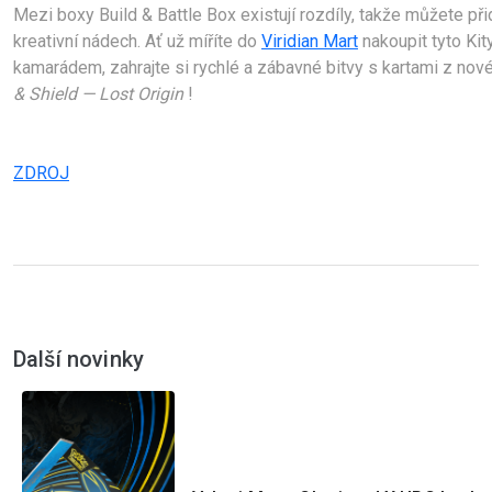
Mezi boxy Build & Battle Box existují rozdíly, takže můžete přid
kreativní nádech. 
Ať už míříte do 
Viridian Mart
 nakoupit tyto Kit
kamarádem, zahrajte si rychlé a zábavné bitvy s kartami z nové
& Shield — Lost Origin
 !
ZDROJ
Další novinky