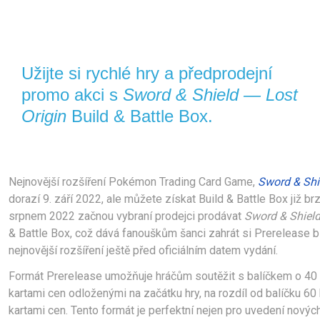
Užijte si rychlé hry a předprodejní 
promo akci s 
Sword & Shield — Lost 
Origin
 Build & Battle Box.
Nejnovější rozšíření Pokémon Trading Card Game, 
Sword & Shi
dorazí 9. září 2022, ale můžete získat Build & Battle Box již brz
srpnem 2022 začnou vybraní prodejci prodávat 
Sword & Shield
& Battle Box, což dává fanouškům šanci zahrát si Prerelease bi
nejnovější rozšíření ještě před oficiálním datem vydání.
Formát Prerelease umožňuje hráčům soutěžit s balíčkem o 40 k
kartami cen odloženými na začátku hry, na rozdíl od balíčku 60 
kartami cen. 
Tento formát je perfektní nejen pro uvedení novýc