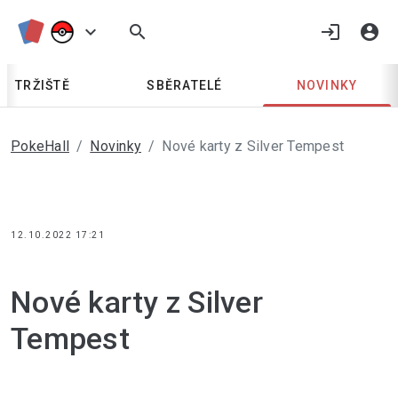
keyboard_arrow_down
search
login
account_circle
TRŽIŠTĚ
SBĚRATELÉ
NOVINKY
PokeHall
Novinky
Nové karty z Silver Tempest
12.10.2022 17:21
Nové karty z Silver 
Tempest