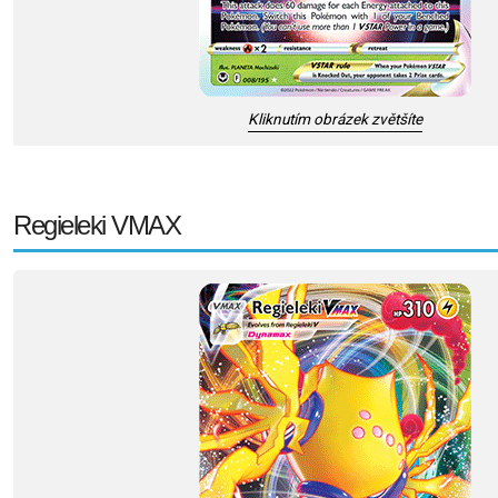
Kliknutím obrázek zvětšíte
Regieleki VMAX