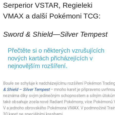
Serperior VSTAR, Regieleki 
VMAX a další Pokémoni TCG: 
Sword & Shield—Silver Tempest
Přečtěte si o některých vzrušujících 
nových kartách přicházejících v 
nejnovějším rozšíření.
Bouře se schyluje k nadcházejícímu rozšíření Pokémon Tradin
& Shield – Silver Tempest
– mnoho karet je připraveno uvrhnout
neznáma díky svým jedinečným schopnostem a silným útokům
také obsahuje zcela nové Radiant Pokémony, více Pokémonů
V a jednoho obrovského Pokémona VMAX. 
V podmnožině Traine
30 karet se speciálními kresbami.