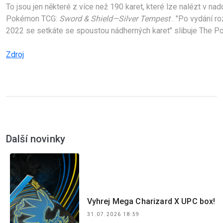
To jsou jen některé z více než 190 karet, které lze nalézt v nad
Pokémon TCG: 
Sword & Shield—Silver Tempest
 . "
Po vydání roz
2022 se setkáte se spoustou nádherných karet" slibuje The 
Zdroj
Další novinky
Vyhrej Mega Charizard X UPC box!
31.07.2026 18:59