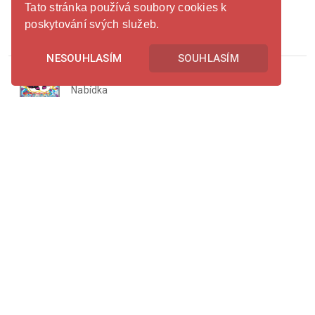
Pikachu ex
Tato stránka používá soubory cookies k
Nabídka
poskytování svých služeb.
22 500 Kč
NESOUHLASÍM
SOUHLASÍM
Pecharunt ex
Nabídka
120 000 Kč
© 2026 -
PokeHall
-
Obchodní podmínky
Právě teď je na celém tržišti
145 556 karet
E-shop Geek Hall