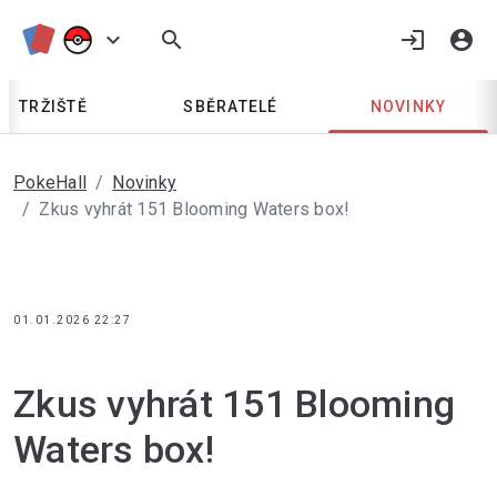
keyboard_arrow_down
search
login
account_circle
TRŽIŠTĚ
SBĚRATELÉ
NOVINKY
PokeHall
Novinky
Zkus vyhrát 151 Blooming Waters box!
01.01.2026 22:27
Zkus vyhrát 151 Blooming 
Waters box!