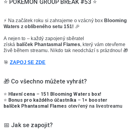
⭐️ POKÉMON GROUP BREAK #53 ⭐️
⚡ Na začátek roku si zahrajeme o vzácný box 
Blooming 
Waters z oblíbeného setu 151!
 🎉
A nejen to – každý zapojený sběratel 
získá 
balíček 
Phantasmal Flames
, který vám otevřeme 
živě během streamu. Nikdo tak neodchází s prázdnou! 🎁
🎯 
ZAPOJ SE ZDE
🎁 Co všechno můžete vyhrát?
⭐️ 
Hlavní cena
 – 
151 Blooming Waters box
!
⭐️ 
Bonus pro každého účastníka
 – 1× 
booster 
balíček 
Phantasmal Flames
 otevřený na livestreamu
📅 Jak se zapojit?