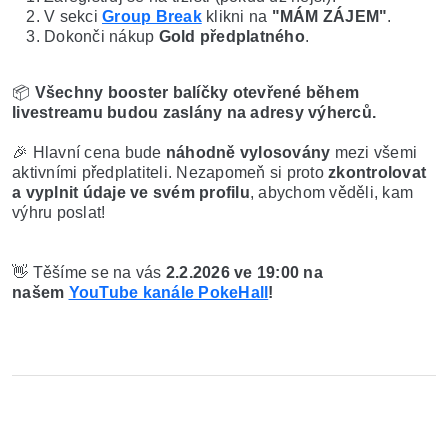
V sekci 
Group Break
 klikni na 
"MÁM ZÁJEM"
.
Dokonči nákup 
Gold předplatného
.
📦 
Všechny booster balíčky otevřené během 
livestreamu budou zaslány na adresy výherců.
🎉 Hlavní cena bude 
náhodně vylosovány
 mezi všemi 
aktivními předplatiteli. Nezapomeň si proto 
zkontrolovat 
a vyplnit údaje ve svém profilu
, abychom věděli, kam 
výhru poslat!
👋 Těšíme se na vás 
2.2.2026 ve 19:00 na 
našem 
YouTube kanále PokeHall
!