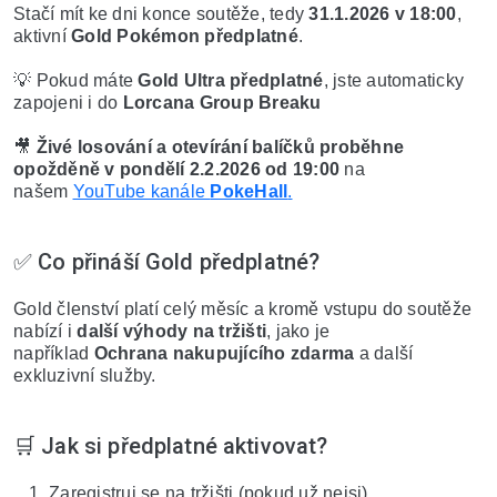
Stačí mít ke dni konce soutěže, tedy 
31.1.2026 v 18:00
, 
aktivní 
Gold Pokémon předplatné
.
💡 Pokud máte 
Gold Ultra předplatné
, jste automaticky 
zapojeni i do 
Lorcana Group Breaku
🎥 
Živé losování a otevírání balíčků proběhne 
opožděně v pondělí 2.2.2026 od 19:00
 na 
našem 
YouTube kanále 
PokeHall
.
✅ Co přináší Gold předplatné?
Gold členství platí celý měsíc a kromě vstupu do soutěže 
nabízí i 
další výhody na tržišti
, jako je 
například 
Ochrana nakupujícího zdarma
 a další 
exkluzivní služby.
🛒 Jak si předplatné aktivovat?
Zaregistruj se na tržišti (pokud už nejsi).