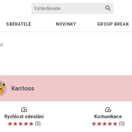
search
SBĚRATELÉ
NOVINKY
GROUP BREAK
ní
Karrloss
speed
speed
Rychlost odeslání
Komunikace
(5)
(5)
star
star
star
star
star
star
star
star
star
star