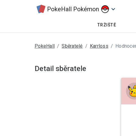
PokeHall Pokémon
keyboard_arrow_down
TRŽIŠTĚ
PokeHall
Sběratelé
Karrloss
Hodnoce
Detail sběratele