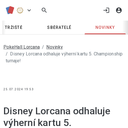
keyboard_arrow_down
search
login
account_circle
TRŽIŠTĚ
SBĚRATELÉ
NOVINKY
PokeHall Lorcana
Novinky
Disney Lorcana odhaluje výherní kartu 5. Championship
turnaje!
25.07.2024 19:53
Disney Lorcana odhaluje 
výherní kartu 5. 