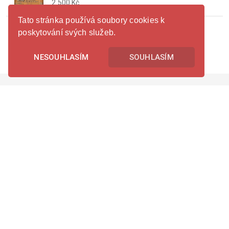
2 500 Kč
Tato stránka používá soubory cookies k
Hiro Hamada - Armor Designer
poskytování svých služeb.
Nabídka
55 Kč
NESOUHLASÍM
SOUHLASÍM
© 2026 -
PokeHall
-
Obchodní podmínky
Právě teď je na celém tržišti
145 556 karet
E-shop Geek Hall
Platební brána ComGate