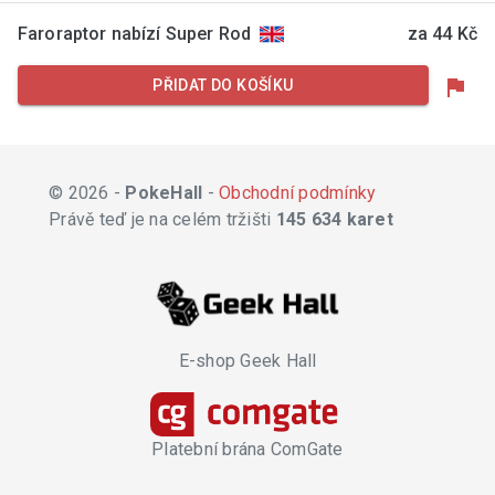
Faroraptor nabízí Super Rod
za 44 Kč
flag
PŘIDAT DO KOŠÍKU
© 2026 -
PokeHall
-
Obchodní podmínky
Právě teď je na celém tržišti
145 634 karet
E-shop Geek Hall
Platební brána ComGate