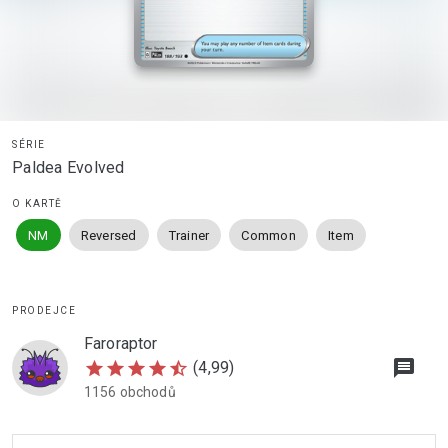
SÉRIE
Paldea Evolved
O KARTĚ
NM
Reversed
Trainer
Common
Item
PRODEJCE
Faroraptor
message
star
star
star
star
star_half
(4,99)
1156 obchodů