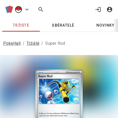
keyboard_arrow_down
search
login
account_circle
TRŽIŠTĚ
SBĚRATELÉ
NOVINKY
PokeHall
Tržiště
Super Rod