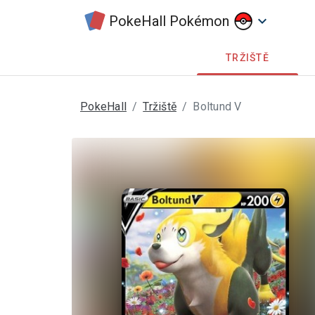
PokeHall Pokémon
keyboard_arrow_down
TRŽIŠTĚ
PokeHall
Tržiště
Boltund V