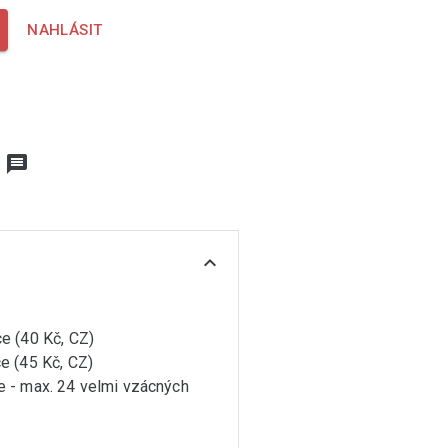
NAHLÁSIT
message
expand_more
)
e (40 Kč, CZ)
e (45 Kč, CZ)
e - max. 24 velmi vzácných