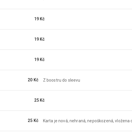
19 Kč
19 Kč
19 Kč
20 Kč
Z boostru do sleevu
25 Kč
25 Kč
Karta je nová, nehraná, nepoškozená, vložena d