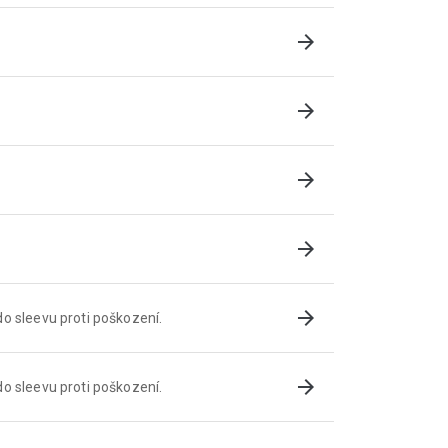
arrow_forward
arrow_forward
arrow_forward
arrow_forward
arrow_forward
o sleevu proti poškození.
arrow_forward
o sleevu proti poškození.