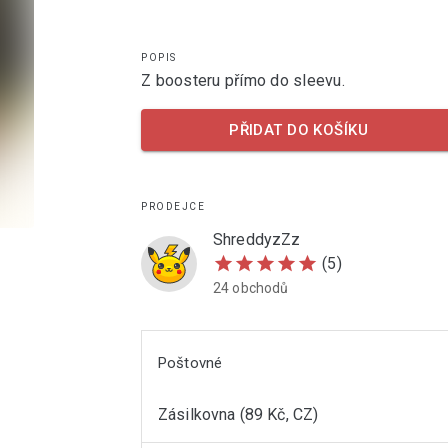
POPIS
Z boosteru přímo do sleevu.
PŘIDAT DO KOŠÍKU
PRODEJCE
ShreddyzZz
star
star
star
star
star
(5)
24 obchodů
Poštovné
Zásilkovna (89 Kč, CZ)