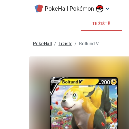
PokeHall Pokémon
keyboard_arrow_down
TRŽIŠTĚ
PokeHall
Tržiště
Boltund V