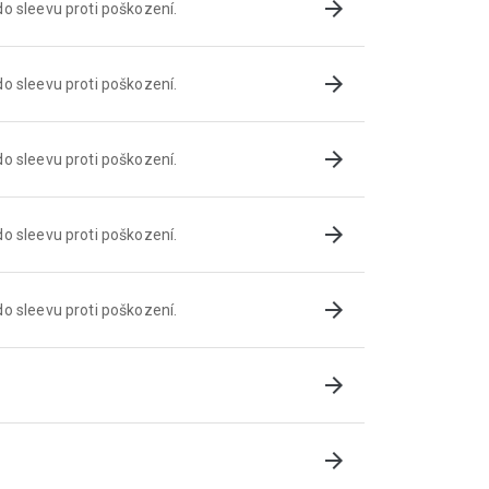
arrow_forward
o sleevu proti poškození.
arrow_forward
o sleevu proti poškození.
arrow_forward
o sleevu proti poškození.
arrow_forward
o sleevu proti poškození.
arrow_forward
o sleevu proti poškození.
arrow_forward
arrow_forward