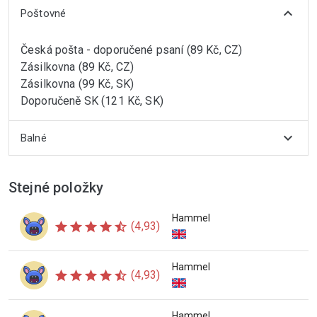
expand_more
Poštovné
Česká pošta - doporučené psaní (89 Kč, CZ)
Zásilkovna (89 Kč, CZ)
Zásilkovna (99 Kč, SK)
Doporučeně SK (121 Kč, SK)
expand_more
Balné
Stejné položky
Hammel
star
star
star
star
star_half
(4,93)
Hammel
star
star
star
star
star_half
(4,93)
Hammel