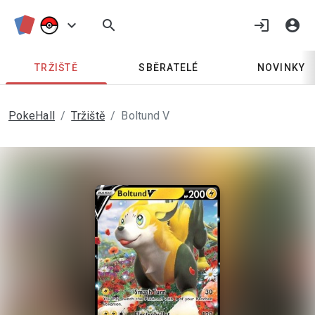
keyboard_arrow_down
search
login
account_circle
TRŽIŠTĚ
SBĚRATELÉ
NOVINKY
PokeHall
Tržiště
Boltund V