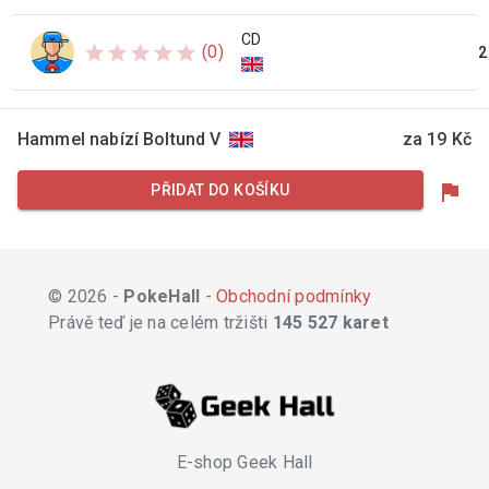
CD
star
star
star
star
star
(0)
2
Hammel nabízí Boltund V
za 19 Kč
flag
PŘIDAT DO KOŠÍKU
© 2026 -
PokeHall
-
Obchodní podmínky
Právě teď je na celém tržišti
145 527 karet
E-shop Geek Hall