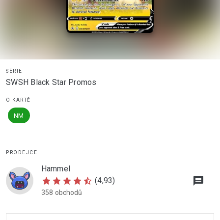
SÉRIE
SWSH Black Star Promos
O KARTĚ
NM
PRODEJCE
Hammel
message
star
star
star
star
star_half
(4,93)
358 obchodů