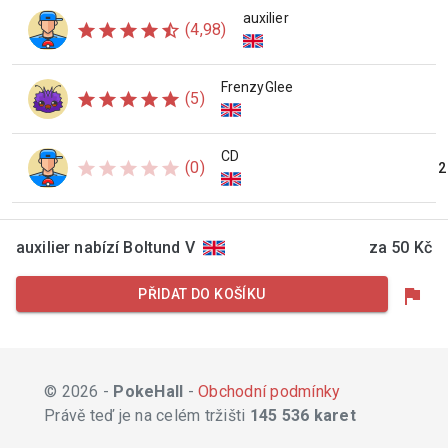
auxilier
star
star
star
star
star_half
(4,98)
FrenzyGlee
star
star
star
star
star
(5)
CD
star
star
star
star
star
(0)
2
auxilier nabízí Boltund V
za 50 Kč
flag
PŘIDAT DO KOŠÍKU
© 2026 -
PokeHall
-
Obchodní podmínky
Právě teď je na celém tržišti
145 536 karet