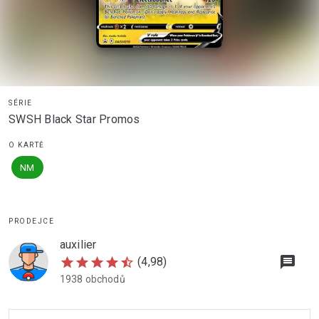
SÉRIE
SWSH Black Star Promos
O KARTĚ
NM
PRODEJCE
auxilier
message
star
star
star
star
star_half
(4,98)
1938 obchodů