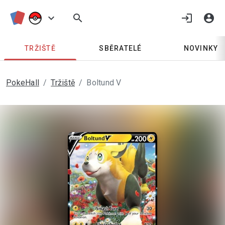
keyboard_arrow_down
search
login
account_circle
TRŽIŠTĚ
SBĚRATELÉ
NOVINKY
PokeHall
Tržiště
Boltund V