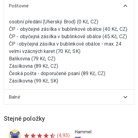
expand_more
Poštovné
osobní předání (Uherský Brod) (0 Kč, CZ)
ČP - obyčejné zásilka v bublinkové obálce (40 Kč, CZ)
ČP - obyčejná zásilka v bublinkové obálce (45 Kč, CZ)
ČP -obyčejná zásilka v bublinkové obálce - max. 24
velmi vzácných karet (70 Kč, SK)
Balíkovna (79 Kč, CZ)
Zásilkovna (89 Kč, CZ)
Česká pošta - doporučené psaní (89 Kč, CZ)
Zásilkovna (99 Kč, SK)
expand_more
Balné
Stejné položky
Hammel
star
star
star
star
star_half
(4,93)