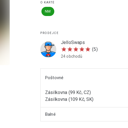
O KARTĚ
NM
PRODEJCE
JelloSwaps
star
star
star
star
star
(5)
24 obchodů
Poštovné
Zásilkovna (99 Kč, CZ)
Zásilkovna (109 Kč, SK)
Balné