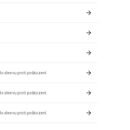
arrow_forward
arrow_forward
arrow_forward
arrow_forward
o sleevu proti poškození.
arrow_forward
o sleevu proti poškození.
arrow_forward
o sleevu proti poškození.